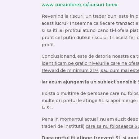
www.cursuriforex.ro/cursuri-forex
Revenind la riscuri, un trader bun, este in
acest lucru? Inseamna ca fiecare tranzactie e
si sa iti iei profitul atunci cand ti-l ofera p
profit cel putin dublul riscului. In acest fel,
profit.
Concluzionand, este de datoria noastra ca t
identificam pe grafic nivelurile care ne ofe
Reward de minimum 2R+, sau cum mai este in
Iar acum ajungem la un subiect sensibil
Exista o multime de persoane care nu folose
multe ori pretul le atinge SL si apoi merge i
la SL.
Pana in momentul actual,
nu am auzit desp
traderi de institutii)
care sa nu foloseasca S
Daca pretul iti atinge frecvent SL si apo