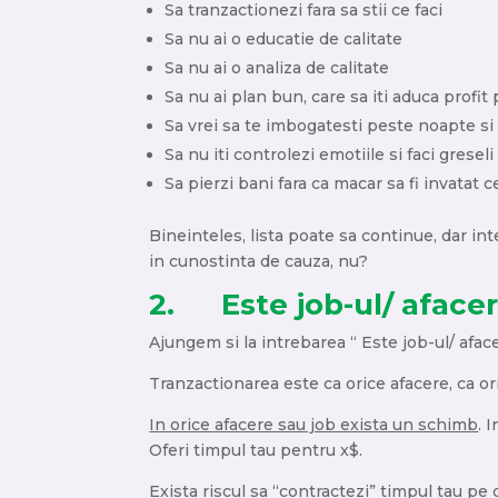
Sa tranzactionezi fara sa stii ce faci
Sa nu ai o educatie de calitate
Sa nu ai o analiza de calitate
Sa nu ai plan bun, care sa iti aduca profi
Sa vrei sa te imbogatesti peste noapte si 
Sa nu iti controlezi emotiile si faci grese
Sa pierzi bani fara ca macar sa fi invatat c
Bineinteles, lista poate sa continue, dar in
in cunostinta de cauza, nu?
2. Este job-ul/ afacer
Ajungem si la intrebarea “ Este job-ul/ afac
Tranzactionarea este ca orice afacere, ca or
In orice afacere sau job exista un schimb
. 
Oferi timpul tau pentru x$.
Exista riscul sa “contractezi” timpul tau pe 