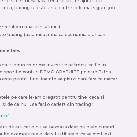
 ceea ce stii. Si daca ceea ce stii, te ajuta sa-ti
e aceea, trading-ul este unul dintre cele mai sigure job-
ezechilibru (mai ales atunci)
iste trading (asta inseamna ca economia s-ar cam
ele tale.
 sa iti spun ca prima investitie ar trebui sa fie in
 la dispozitie conturi DEMO GRATUITE pe care TU sa
a este pentru tine, inainte sa pierzi bani fara ca macar
etele pe care le-am pregatit pentru tine, daca ai
, si de ce nu … sa faci o cariera din trading?
orex
”.
tru de educatie nu se bazeaza doar pe niste cursuri
ulte exemple reale, de situatii reale, ca sa evoluezi.