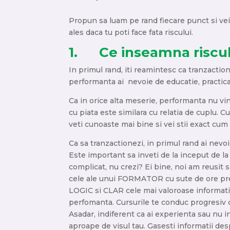
Propun sa luam pe rand fiecare punct si vei
ales daca tu poti face fata riscului.
1. Ce inseamna riscul 
In primul rand, iti reamintesc ca tranzacti
performanta ai nevoie de educatie, practica
Ca in orice alta meserie, performanta nu vin
cu piata este similara cu relatia de cuplu. 
veti cunoaste mai bine si vei stii exact cu
Ca sa tranzactionezi, in primul rand ai nevoi
Este important sa inveti de la inceput de la
complicat, nu crezi? Ei bine, noi am reusi
cele ale unui FORMATOR cu sute de ore pre
LOGIC si CLAR cele mai valoroase informatii
perfomanta. Cursurile te conduc progresiv de
Asadar, indiferent ca ai experienta sau nu i
aproape de visul tau. Gasesti informatii desp