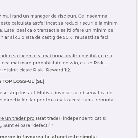
 primul rand un manager de risc bun. Ce inseamna
ste calculata astfel incat sa reduci riscurile la minim
iata. Este ideal ca o tranzactie sa iti ofere un minim de
 chiar si cu o rata de castig de 50%, reusesti sa faci
raderi sa facem cea mai buna analiza posibila, ca sa
ra cea mai mare probabilitate de win, cu un Risk –
talnit clasic Risk- Reward 1:2.
: STOP LOSS-UL (SL)
sc stop loss-ul. Motivul invocat: au observat ca de
n directia lor. Iar pentru a evita acest lucru, renunta
re un trader pro
(atat traderi independenti cat si
L
. Sunt ei oare “defecti”?
i merge in favoarea ta, atunci este simplu: