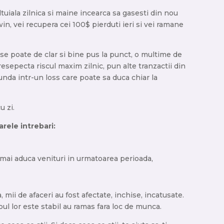
ltuiala zilnica si maine incearca sa gasesti din nou
n, vei recupera cei 100$ pierduti ieri si vei ramane
t se poate de clar si bine pus la punct, o multime de
resepecta riscul maxim zilnic, pun alte tranzactii din
unda intr-un loss care poate sa duca chiar la
u zi.
arele intrebari:
i mai aduca venituri in urmatoarea perioada,
mii de afaceri au fost afectate, inchise, incatusate.
ul lor este stabil au ramas fara loc de munca.