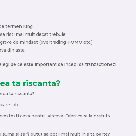
t pe termen lung
sa risti mai mult decat trebuie
li grave de mindset (overtrading, FOMO etc.)
eva din asta
telegi de ce este important sa incepi sa tranzactionezi
ea ta riscanta?
erea ta riscanta?”
icare job.
Investesti ceva pentru altceva. Oferi ceva la pretul x.
o suma si sa fi putut sa obtii mai mult in alta parte?