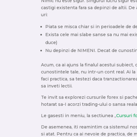
Nimic nu este sigur. Singurul lucru sigur este
castigi existenta fara sa depinzi de altii. D
uri:
Piata se misca chiar si in perioadele de d
Exista cele mai slabe sanse sa nu mai ex
duce)
Nu depinzi de NIMENI. Decat de cunostint
Acum, ca ai ajuns la finalul acestui subiect, o
cunostintele tale, nu intr-un cont real. Ai
faci practica, sa testezi daca tranzactionare
sa inveti lectii.
Te invit sa explorezi cursurile forex si pach
hotarat sa-I acorzi trading-ului o sansa reala
Le gasesti in meniu, la sectiunea „
Cursuri f
De asemenea, iti reamintim ca sistemul nos
si atat. Pentru ca ai nevoie de practica, de m