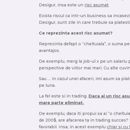
Desigur, insa este un
risc asumat
.
Exista riscul ca intr-un business sa incasezi
Desigur, sunt zile in care trebuie sa platesti 
Ce reprezinta acest risc asumat?
Reprezinta defapt o “cheltuiala”, o suma p
avantajos.
De exemplu, merg la job-ul x pe un salariu p
perspective de viitor mai mari. Cu alte cuvi
Sau … in cazul unei afaceri, imi asum sa pla
pe luna.
La fel este si in trading.
Daca ai un risc asu
mare parte eliminat.
De exemplu, daca iti propui sa ai “o cheltuia
de 200$, are afacerea ta in trading succes?
favorabil. Insa, in acest exemplu
chiar si cu 