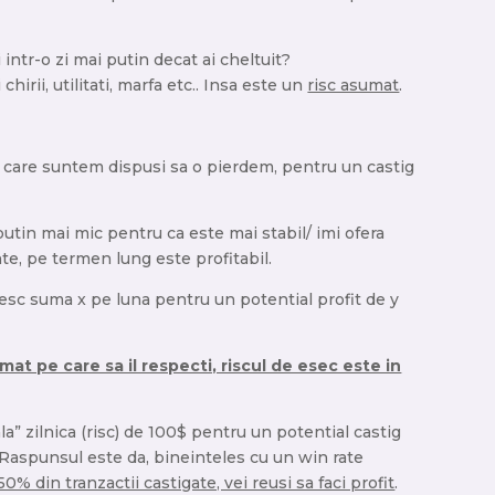
 intr-o zi mai putin decat ai cheltuit?
chirii, utilitati, marfa etc.. Insa este un
risc asumat
.
e care suntem dispusi sa o pierdem, pentru un castig
utin mai mic pentru ca este mai stabil/ imi ofera
nte, pe termen lung este profitabil.
tesc suma x pe luna pentru un potential profit de y
mat pe care sa il respecti, riscul de esec este in
la” zilnica (risc) de 100$ pentru un potential castig
 Raspunsul este da, bineinteles cu un win rate
50% din tranzactii castigate, vei reusi sa faci profit
.