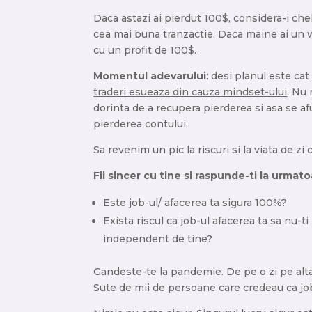
Daca astazi ai pierdut 100$, considera-i che
cea mai buna tranzactie. Daca maine ai un wi
cu un profit de 100$.
Momentul adevarului
: desi planul este ca
traderi esueaza din cauza mindset-ului
. Nu 
dorinta de a recupera pierderea si asa se af
pierderea contului.
Sa revenim un pic la riscuri si la viata de zi c
Fii sincer cu tine si raspunde-ti la urmato
Este job-ul/ afacerea ta sigura 100%?
Exista riscul ca job-ul afacerea ta sa nu-t
independent de tine?
Gandeste-te la pandemie. De pe o zi pe alta, 
Sute de mii de persoane care credeau ca job