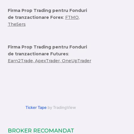
Firma Prop Trading pentru Fonduri
de tranzactionare Forex
:
FTMO
,
The5ers
Firma Prop Trading pentru Fonduri
de tranzactionare Futures
:
Earn2Trade
,
ApexTrader
,
OneUpTrader
Ticker Tape
by TradingView
BROKER RECOMANDAT