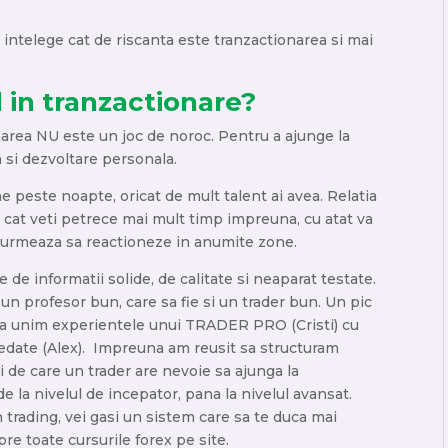
 intelege cat de riscanta este tranzactionarea si mai
in tranzactionare?
onarea NU este un joc de noroc. Pentru a ajunge la
 si dezvoltare personala.
e peste noapte, oricat de mult talent ai avea. Relatia
Cu cat veti petrece mai mult timp impreuna, cu atat va
m urmeaza sa reactioneze in anumite zone.
e de informatii solide, de calitate si neaparat testate.
 un profesor bun, care sa fie si un trader bun. Un pic
t sa unim experientele unui TRADER PRO (Cristi) cu
date (Alex). Impreuna am reusit sa structuram
 de care un trader are nevoie sa ajunga la
 la nivelul de incepator, pana la nivelul avansat.
n trading, vei gasi un sistem care sa te duca mai
re toate cursurile forex pe site.