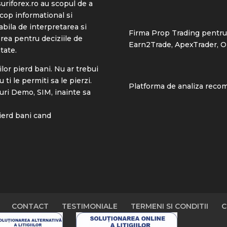
riforex.ro
au scopul de a
scop informational si
abila de interpretarea si
Firma Prop Trading pentru 
ea pentru deciziile de
Earn2Trade
,
ApexTrader
,
O
tate.
ilor pierd bani. Nu ar trebui
ti le permiti sa le pierzi.
Platforma de analiza reco
uri Demo, SIM, inainte sa
pierd bani cand
CONTACT
TESTIMONIALE
TERMENI SI CONDITII
C