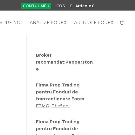
CONTUL MEU
COS
Articole 0
SPRE NOI
ANALIZE FOREX
ARTICOLE FOREX
Broker
recomandat:
Pepperston
e
Firma Prop Trading
pentru Fonduri de
tranzactionare Forex
:
FTMO
,
The5ers
Firma Prop Trading
pentru Fonduri de