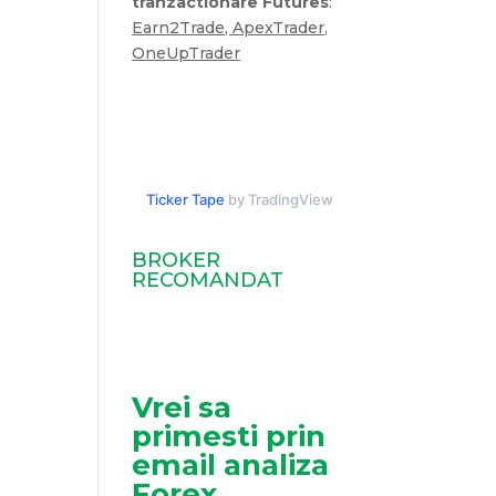
tranzactionare Futures
:
Earn2Trade
,
ApexTrader
,
OneUpTrader
Ticker Tape
by TradingView
BROKER
RECOMANDAT
Vrei sa
primesti prin
email analiza
Forex