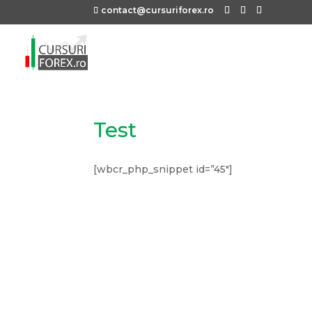
contact@cursuriforex.ro
Test
[wbcr_php_snippet id=”45″]