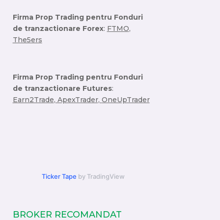
Firma Prop Trading pentru Fonduri
de tranzactionare Forex
:
FTMO
,
The5ers
Firma Prop Trading pentru Fonduri
de tranzactionare Futures
:
Earn2Trade
,
ApexTrader
,
OneUpTrader
Ticker Tape
by TradingView
BROKER RECOMANDAT