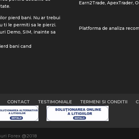
Earn2Trade
,
ApexTrader
,
O
tate.
ilor pierd bani. Nu ar trebui
ti le permiti sa le pierzi.
Platforma de analiza reco
uri Demo, SIM, inainte sa
pierd bani cand
CONTACT
TESTIMONIALE
TERMENI SI CONDITII
C
suri Forex @2018