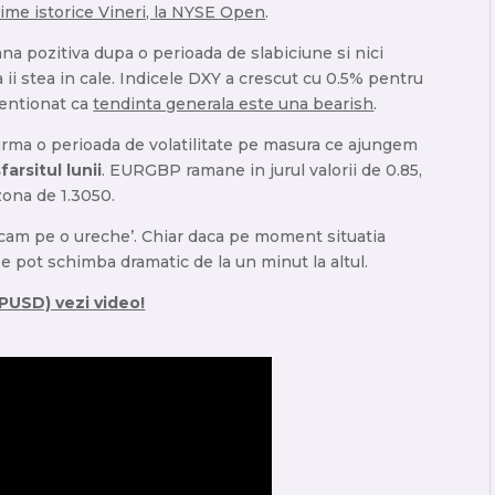
ime istorice Vineri, la NYSE Open
.
na pozitiva dupa o perioada de slabiciune si nici
ii stea in cale. Indicele DXY a crescut cu 0.5% pentru
mentionat ca
tendinta generala este una bearish
.
va urma o perioada de volatilitate pe masura ce ajungem
arsitul lunii
. EURGBP ramane in jurul valorii de 0.85,
zona de 1.3050.
cam pe o ureche’. Chiar daca pe moment situatia
e se pot schimba dramatic de la un minut la altul.
BPUSD) vezi video!