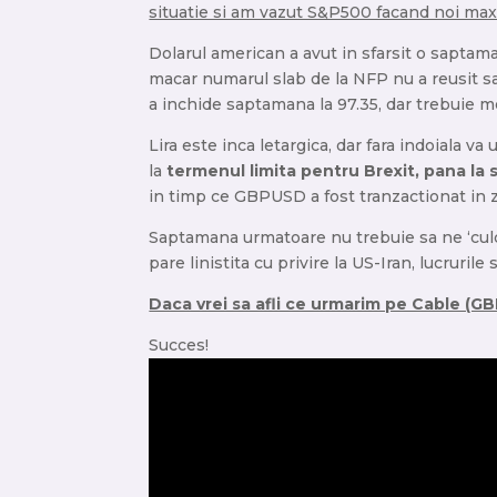
situatie si am vazut S&P500 facand noi max
Dolarul american a avut in sfarsit o saptama
macar numarul slab de la NFP nu a reusit sa 
a inchide saptamana la 97.35, dar trebuie 
Lira este inca letargica, dar fara indoiala 
la
termenul limita pentru Brexit, pana la sf
in timp ce GBPUSD a fost tranzactionat in 
Saptamana urmatoare nu trebuie sa ne ‘cul
pare linistita cu privire la US-Iran, lucruril
Daca vrei sa afli ce urmarim pe Cable (G
Succes!