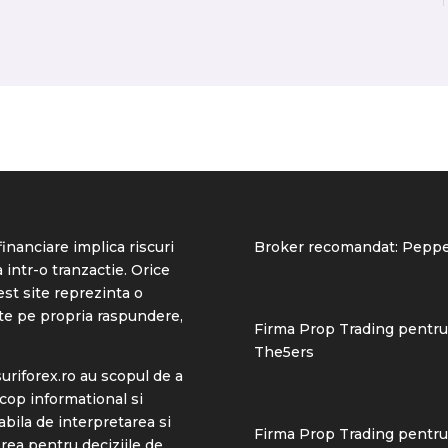
inanciare implica riscuri
Broker recomandat:
Peppe
 intr-o tranzactie. Orice
est site reprezinta o
ste pe propria raspundere,
Firma Prop Trading pentru
The5ers
riforex.ro
au scopul de a
scop informational si
abila de interpretarea si
Firma Prop Trading pentru 
ea pentru deciziile de