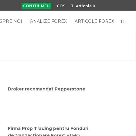
CONTUL MEU
COS
Articole 0
SPRE NOI
ANALIZE FOREX
ARTICOLE FOREX
Broker recomandat:
Pepperstone
Firma Prop Trading pentru Fonduri
de tranzactionare Forex
:
FTMO
,