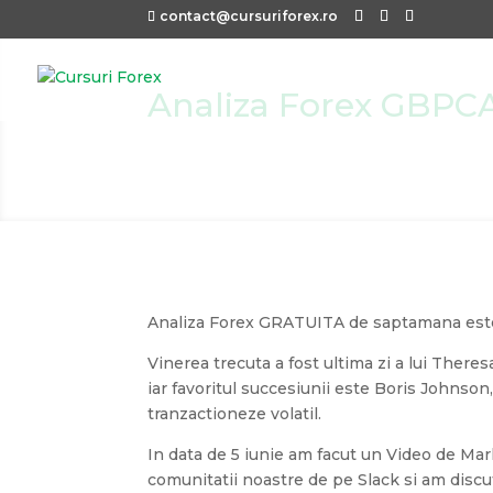
contact@cursuriforex.ro
Analiza Forex GBPC
Analiza Forex GRATUITA de saptamana este 
Vinerea trecuta a fost ultima zi a lui There
iar favoritul succesiunii este Boris Johnson, 
tranzactioneze volatil.
In data de 5 iunie am facut un Video de M
comunitatii noastre de pe Slack si am dis