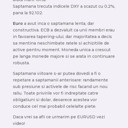
Saptamana trecuta indicele DXY a scazut cu 0.2%,
pana la 92.102.
Euro
a avut inca o saptamana lenta, dar
constructiva. ECB a dezvaluit ca unii membri erau
in favoarea tapering-ului, dar majoritatea a decis
sa mentina neschimbate ratele si achizitiile de
active pentru moment. Moneda unica a crescut
pe langa monede majore si se arata in continuare
robusta.
Saptamana viitoare s-ar putea dovedi a fi o
repetare a saptamanii anterioare: randamente
sub presiune si activele de risc facand un nou
raliu. Toate privirile vor fi indreptate catre
obligatiuni si dolar, deoarece acestea vor
conduce cel mai probabil celelalte piete.
Daca vrei sa afli ce urmarim pe EURUSD vezi
video!