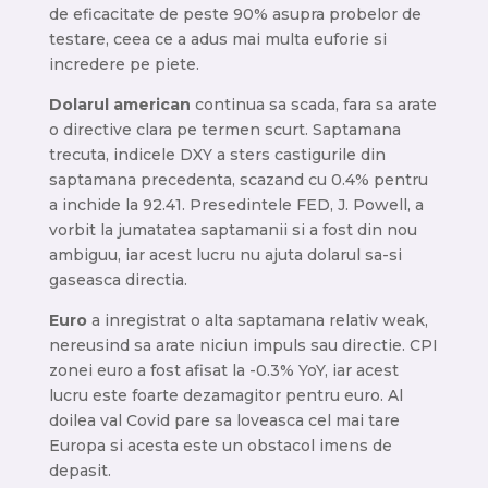
de eficacitate de peste 90% asupra probelor de
testare, ceea ce a adus mai multa euforie si
incredere pe piete.
Dolarul american
continua sa scada, fara sa arate
o directive clara pe termen scurt. Saptamana
trecuta, indicele DXY a sters castigurile din
saptamana precedenta, scazand cu 0.4% pentru
a inchide la 92.41. Presedintele FED, J. Powell, a
vorbit la jumatatea saptamanii si a fost din nou
ambiguu, iar acest lucru nu ajuta dolarul sa-si
gaseasca directia.
Euro
a inregistrat o alta saptamana relativ weak,
nereusind sa arate niciun impuls sau directie. CPI
zonei euro a fost afisat la -0.3% YoY, iar acest
lucru este foarte dezamagitor pentru euro. Al
doilea val Covid pare sa loveasca cel mai tare
Europa si acesta este un obstacol imens de
depasit.