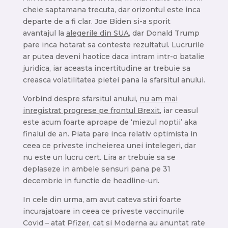
cheie saptamana trecuta, dar orizontul este inca
departe de a fi clar. Joe Biden si-a sporit
avantajul la
alegerile din SUA
, dar Donald Trump
pare inca hotarat sa conteste rezultatul. Lucrurile
ar putea deveni haotice daca intram intr-o batalie
juridica, iar aceasta incertitudine ar trebuie sa
creasca volatilitatea pietei pana la sfarsitul anului.
Vorbind despre sfarsitul anului,
nu am mai
inregistrat progrese pe frontul Brexit
, iar ceasul
este acum foarte aproape de ‘miezul noptii’ aka
finalul de an. Piata pare inca relativ optimista in
ceea ce priveste incheierea unei intelegeri, dar
nu este un lucru cert. Lira ar trebuie sa se
deplaseze in ambele sensuri pana pe 31
decembrie in functie de headline-uri.
In cele din urma, am avut cateva stiri foarte
incurajatoare in ceea ce priveste vaccinurile
Covid – atat Pfizer, cat si Moderna au anuntat rate