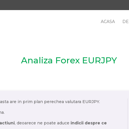
ACASA
DE
Analiza Forex EURJPY
sta are in prim plan perechea valutara EURJPY.
na.
actiuni
, deoarece ne poate aduce
indicii despre ce