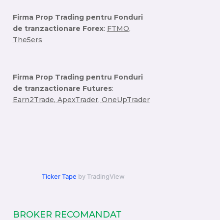
Firma Prop Trading pentru Fonduri
de tranzactionare Forex
:
FTMO
,
The5ers
Firma Prop Trading pentru Fonduri
de tranzactionare Futures
:
Earn2Trade
,
ApexTrader
,
OneUpTrader
Ticker Tape
by TradingView
BROKER RECOMANDAT