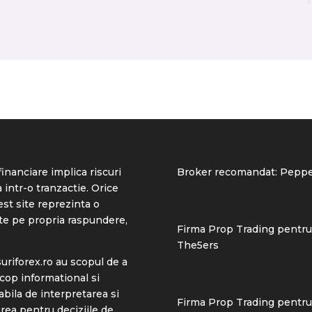
inanciare implica riscuri
Broker recomandat:
Peppe
 intr-o tranzactie. Orice
est site reprezinta o
ste pe propria raspundere,
Firma Prop Trading pentru
The5ers
riforex.ro
au scopul de a
scop informational si
abila de interpretarea si
Firma Prop Trading pentru 
ea pentru deciziile de