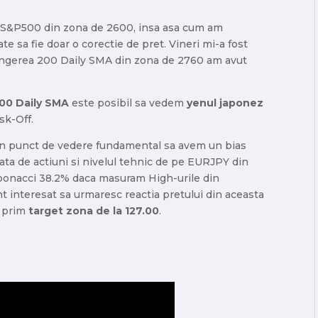
 S&P500 din zona de 2600, insa asa cum am
te sa fie doar o corectie de pret. Vineri mi-a fost
tingerea 200 Daily SMA din zona de 2760 am avut
00 Daily SMA
este posibil sa vedem
yenul japonez
sk-Off.
din punct de vedere fundamental sa avem un bias
iata de actiuni si nivelul tehnic de pe EURJPY din
bonacci 38.2% daca masuram High-urile din
t interesat sa urmaresc reactia pretului din aceasta
a prim
target zona de la 127.00
.