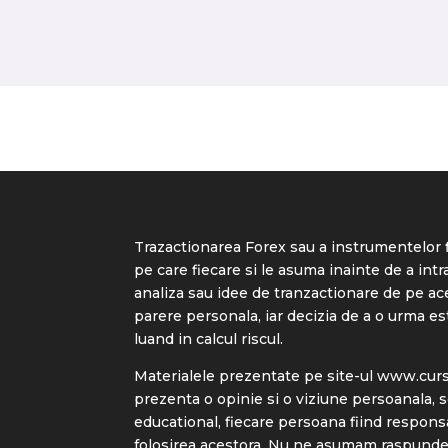
Trazactionarea Forex sau a instrumentelor f
pe care fiecare si le asuma inainte de a intra
analiza sau idee de tranzactionare de pe ac
parere personala, iar decizia de a o urma e
luand in calcul riscul.
Materialele prezentate pe site-ul
www.cursu
prezenta o opinie si o viziune persoanala, 
educational, fiecare persoana fiind respons
folosirea acestora. Nu ne asumam raspunder