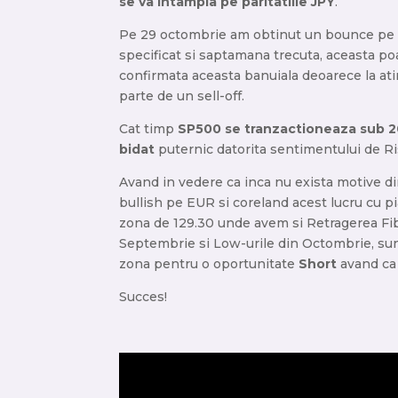
se va intampla pe paritatiile JPY
.
Pe 29 octombrie am obtinut un bounce pe
specificat si saptamana trecuta, aceasta poa
confirmata aceasta banuiala deoarece la a
parte de un sell-off.
Cat timp
SP500 se tranzactioneaza sub 2
bidat
puternic datorita sentimentului de Ri
Avand in vedere ca inca nu exista motive 
bullish pe EUR si coreland acest lucru cu p
zona de 129.30 unde avem si Retragerea Fi
Septembrie si Low-urile din Octombrie, sun
zona pentru o oportunitate
Short
avand c
Succes!